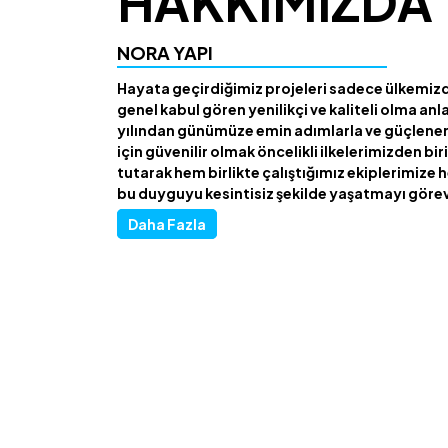
HAKKIMIZDA
NORA YAPI
Hayata geçirdiğimiz projeleri sadece ülkemiz
genel kabul gören yenilikçi ve kaliteli olma anla
yılından günümüze emin adımlarla ve güçlen
için güvenilir olmak öncelikli ilkelerimizden bi
tutarak hem birlikte çalıştığımız ekiplerimize
bu duyguyu kesintisiz şekilde yaşatmayı görev
Daha Fazla