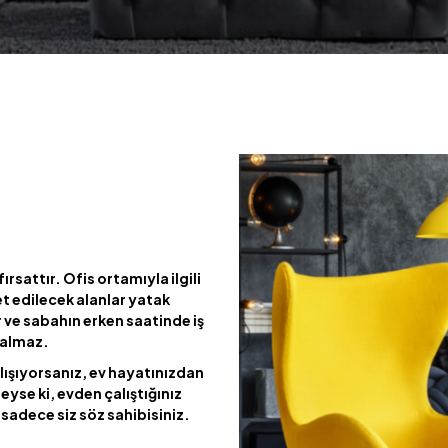
ırsattır. Ofis ortamıyla ilgili
et edilecek alanlar yatak
e sabahın erken saatinde iş
kalmaz.
lışıyorsanız, ev hayatınızdan
eyse ki, evden çalıştığınız
sadece siz söz sahibisiniz.