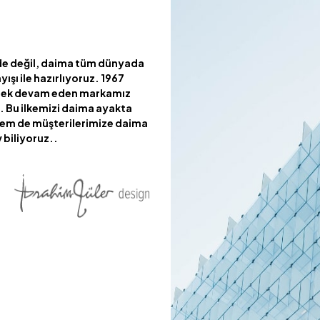
de değil, daima tüm dünyada
yışı ile hazırlıyoruz. 1967
erek devam eden markamız
ri. Bu ilkemizi daima ayakta
 hem de müşterilerimize daima
 biliyoruz..