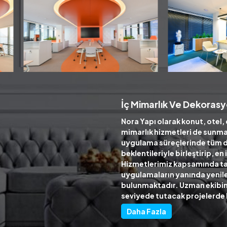
İç Mimarlık Ve Dekorasy
Nora Yapı olarak konut, otel, 
mimarlık hizmetleri de sunma
uygulama süreçlerinde tüm 
beklentileriyle birleştirip, e
Hizmetlerimiz kapsamında ta
uygulamaların yanında yenile
bulunmaktadır. Uzman ekibimiz
seviyede tutacak projelerde
Daha Fazla