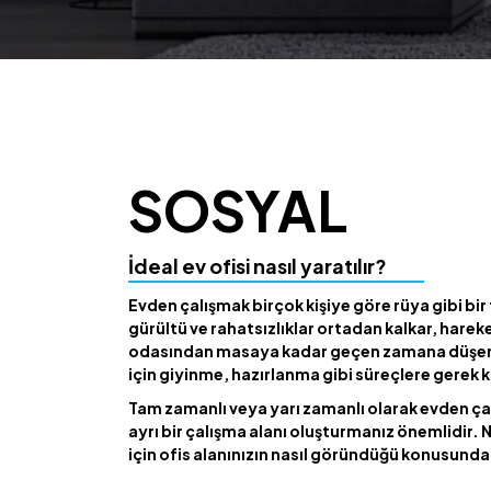
SOSYAL
İdeal ev ofisi nasıl yaratılır?
Evden çalışmak birçok kişiye göre rüya gibi bir f
gürültü ve rahatsızlıklar ortadan kalkar, harek
odasından masaya kadar geçen zamana düşer v
için giyinme, hazırlanma gibi süreçlere gerek 
Tam zamanlı veya yarı zamanlı olarak evden ça
ayrı bir çalışma alanı oluşturmanız önemlidir. N
için ofis alanınızın nasıl göründüğü konusunda 