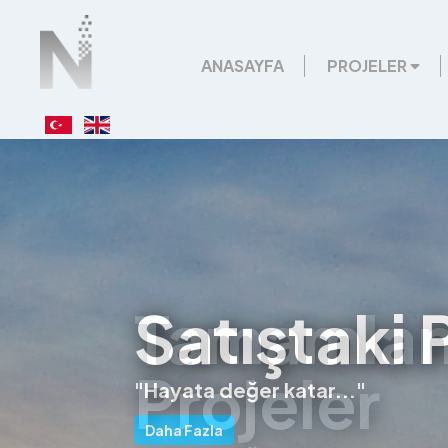
404
ANASAYFA
PROJELER
Satıştaki 
"Hayata değer katar..."
Daha Fazla