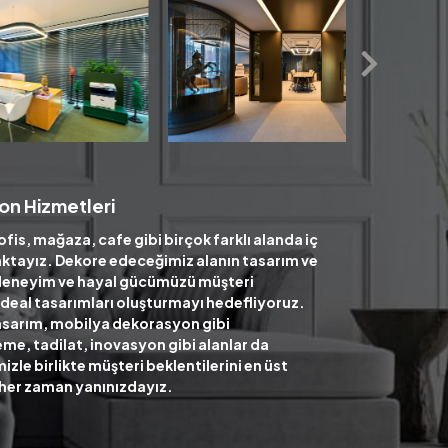
on Hizmetleri
ofis, mağaza, cafe gibi birçok farklı alanda iç
ktayız. Dekore edeceğimiz alanın tasarım ve
deneyim ve hayal gücümüzü müşteri
n ideal tasarımları oluşturmayı hedefliyoruz.
sarım, mobilya dekorasyon gibi
me, tadilat, inovasyon gibi alanlar da
le birlikte müşteri beklentilerini en üst
 her zaman yanınızdayız.