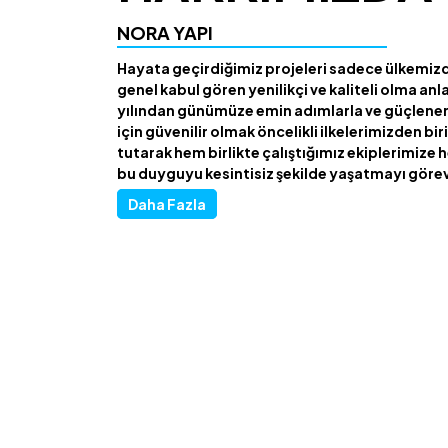
NORA YAPI
Hayata geçirdiğimiz projeleri sadece ülkemiz
genel kabul gören yenilikçi ve kaliteli olma anla
yılından günümüze emin adımlarla ve güçlen
için güvenilir olmak öncelikli ilkelerimizden bi
tutarak hem birlikte çalıştığımız ekiplerimize
bu duyguyu kesintisiz şekilde yaşatmayı görev
Daha Fazla