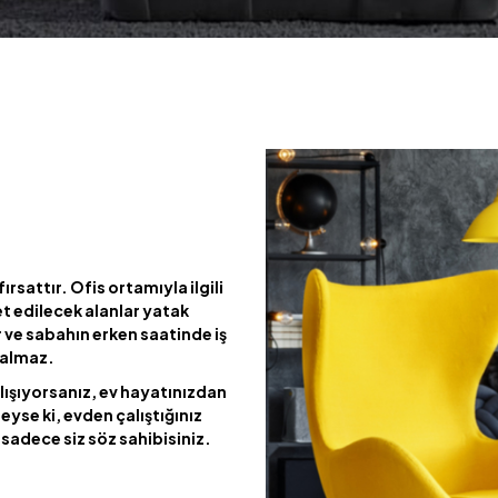
ırsattır. Ofis ortamıyla ilgili
et edilecek alanlar yatak
e sabahın erken saatinde iş
kalmaz.
lışıyorsanız, ev hayatınızdan
eyse ki, evden çalıştığınız
sadece siz söz sahibisiniz.