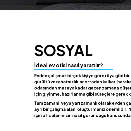
SOSYAL
İdeal ev ofisi nasıl yaratılır?
Evden çalışmak birçok kişiye göre rüya gibi bir f
gürültü ve rahatsızlıklar ortadan kalkar, harek
odasından masaya kadar geçen zamana düşer v
için giyinme, hazırlanma gibi süreçlere gerek 
Tam zamanlı veya yarı zamanlı olarak evden ça
ayrı bir çalışma alanı oluşturmanız önemlidir. N
için ofis alanınızın nasıl göründüğü konusunda 