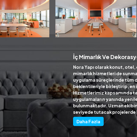
İç Mimarlık Ve Dekorasy
Nora Yapı olarak konut, otel, 
mimarlık hizmetleri de sunma
uygulama süreçlerinde tüm 
beklentileriyle birleştirip, e
Hizmetlerimiz kapsamında ta
uygulamaların yanında yenile
bulunmaktadır. Uzman ekibimiz
seviyede tutacak projelerde
Daha Fazla