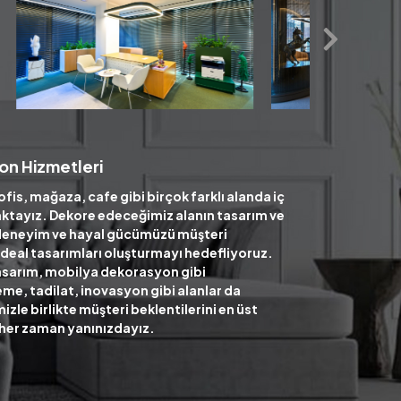
on Hizmetleri
ofis, mağaza, cafe gibi birçok farklı alanda iç
ktayız. Dekore edeceğimiz alanın tasarım ve
deneyim ve hayal gücümüzü müşteri
n ideal tasarımları oluşturmayı hedefliyoruz.
sarım, mobilya dekorasyon gibi
me, tadilat, inovasyon gibi alanlar da
le birlikte müşteri beklentilerini en üst
 her zaman yanınızdayız.