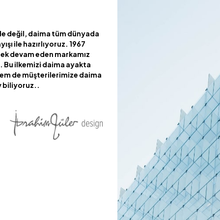
de değil, daima tüm dünyada
yışı ile hazırlıyoruz. 1967
erek devam eden markamız
ri. Bu ilkemizi daima ayakta
 hem de müşterilerimize daima
 biliyoruz..